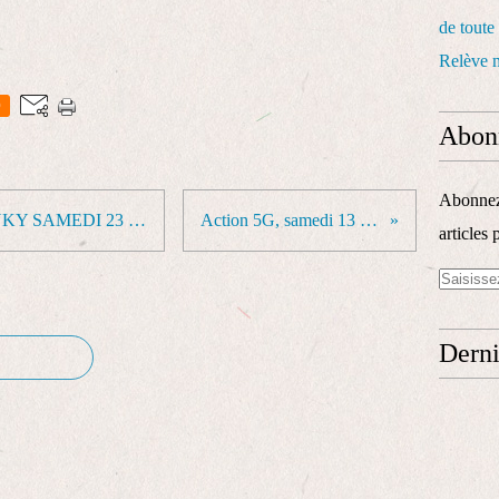
de toute
Relève m
0
Abon
Abonnez-
RASSEMBLEMENT STOP LINKY SAMEDI 23 JANVIER 2021 À ANIANE (34150)
Action 5G, samedi 13 février à Montpellier
articles 
Derni