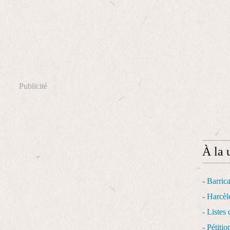
Publicité
À la 
- Barric
- Harcèl
- Listes 
- Pétiti